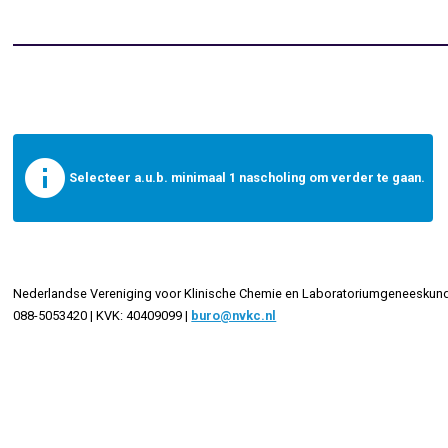
info
Selecteer a.u.b. minimaal 1 nascholing om verder te gaan.
Nederlandse Vereniging voor Klinische Chemie en Laboratoriumgeneeskun
088-5053420 | KVK: 40409099 |
buro@nvkc.nl